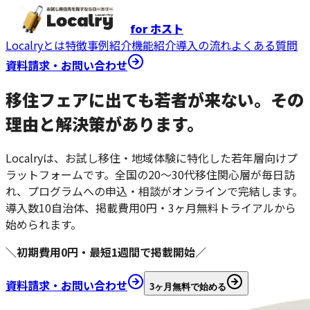
for ホスト
Localryとは
特徴
事例紹介
機能紹介
導入の流れ
よくある質問
資料請求・お問い合わせ
移住フェアに出ても若者が来ない。その
理由と解決策があります。
Localryは、お試し移住・地域体験に特化した若年層向けプ
ラットフォームです。全国の20〜30代移住関心層が毎日訪
れ、プログラムへの申込・相談がオンラインで完結します。
導入数10自治体、掲載費用0円・3ヶ月無料トライアルから
始められます。
＼初期費用0円・最短1週間で掲載開始／
資料請求・お問い合わせ
3ヶ月無料で始める