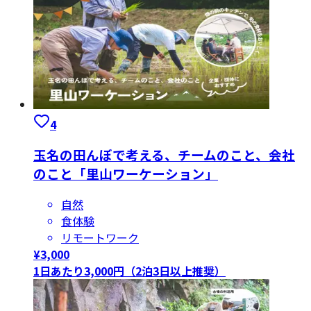
4
玉名の田んぼで考える、チームのこと、会社
のこと「里山ワーケーション」
自然
食体験
リモートワーク
¥
3,000
1日あたり3,000円（2泊3日以上推奨）