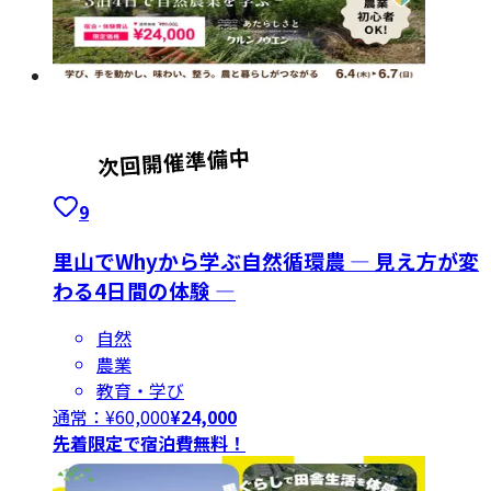
9
里山でWhyから学ぶ自然循環農 ― 見え方が変
わる4日間の体験 ―
自然
農業
教育・学び
通常：¥
60,000
¥
24,000
先着限定で宿泊費無料！