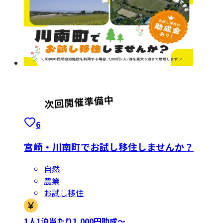
6
宮崎・川南町でお試し移住しませんか？
自然
農業
お試し移住
1人1泊当たり1,000円助成〜