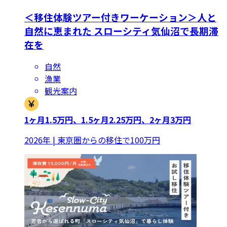
＜移住体験ツアー付きワーケーション＞人と
自然に恵まれた スローシティ気仙沼で長期滞
在を
自然
漁業
観光案内
1ヶ月1.5万円、1.5ヶ月2.25万円、2ヶ月3万円
2026年 | 東京圏からの移住で100万円