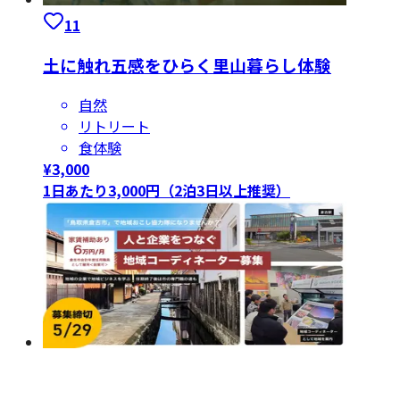
11
土に触れ五感をひらく里山暮らし体験
自然
リトリート
食体験
¥
3,000
1日あたり3,000円（2泊3日以上推奨）