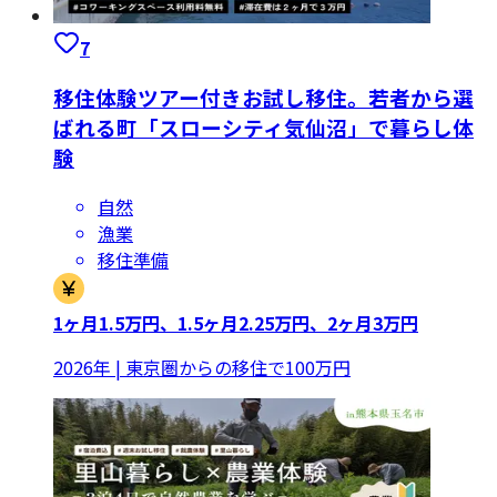
7
移住体験ツアー付きお試し移住。若者から選
ばれる町「スローシティ気仙沼」で暮らし体
験
自然
漁業
移住準備
1ヶ月1.5万円、1.5ヶ月2.25万円、2ヶ月3万円
2026年 | 東京圏からの移住で100万円