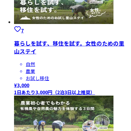
7
暮らしを試す、移住を試す。女性のための里
山ステイ
自然
農業
お試し移住
¥
3,000
1日あたり3,000円（2泊3日以上推奨）