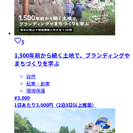
5
1,500年前から続く土地で、ブランディングや
まちづくりを学ぶ
自然
起業・創業
環境保護
¥
3,000
1日あたり3,000円（2泊3日以上推奨）