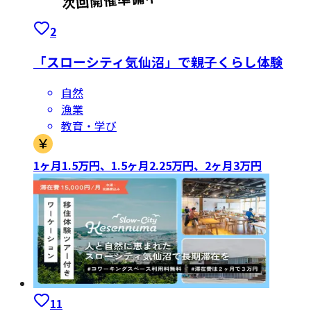
2
「スローシティ気仙沼」で親子くらし体験
自然
漁業
教育・学び
1ヶ月1.5万円、1.5ヶ月2.25万円、2ヶ月3万円
11