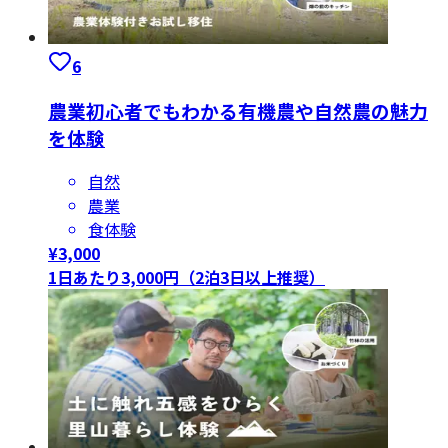
6
農業初心者でもわかる有機農や自然農の魅力
を体験
自然
農業
食体験
¥
3,000
1日あたり3,000円（2泊3日以上推奨）