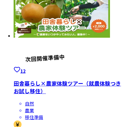
12
田舎暮らし×農家体験ツアー（就農体験つき
お試し移住）
自然
農業
移住準備